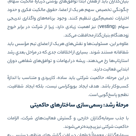
یان‌گذاران باید از همان ابتدا توافق‌های روشنی دربارهٔ مالکیت سهام،
ونگیِ تخصیص سهم هر یک از اعضا، حقوق مالکیت فکری و حدود
تیارات تصمیم‌گیری تنظیم کنند. وجود برنامه‌های واگذاری تدریجی
سهام (vesting) نیز اهمیت زیادی دارد، زیرا از شرکت در برابر خروج
دهنگام بنیان‌گذار محافظت می‌کند.
اوه‌بر این، مسئولیت‌ها و نقش‌های هر یک از اعضای تیم مؤسس باید
افانه مستند شوند. بسیاری از اختلافات جدی که در مراحل بعدیِ رشد
تارتاپ‌ها رخ می‌دهند، ریشه در ابهامات و توافق‌های شفاهی دوران
تداییِ فعالیت دارند.
 این مرحله، حاکمیت شرکتی باید ساده، کاربردی و متناسب با اندازهٔ
ب‌وکار باشد. هدف ایجاد بوروکراسی نیست، بلکه ایجاد شفافیت،
م و پاسخ‌گویی است.
رحلهٔ رشد: رسمی‌سازی ساختارهای حاکمیتی
 جذب سرمایه‌گذاران خارجی و گسترش فعالیت‌های شرکت، الزامات
کمیت شرکتی نیز پیچیده‌تر می‌شوند.
مایه‌گذاران معمولاً خواهان دریافت گزارش‌های منظم، دسترسی به