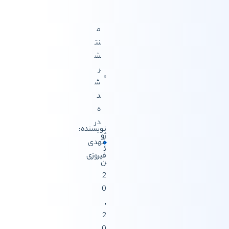
م
نت
ش
ر
ش
د
ه
در
نویسنده:
ژو
مهدی
ئ
فیروزی
ن
2
0
,
2