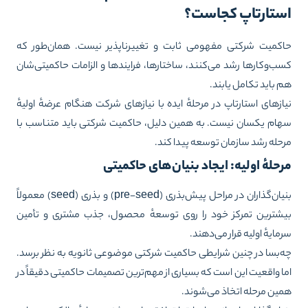
ستارتاپ کجاست؟
کمیت شرکتی مفهومی ثابت و تغییرناپذیر نیست. همان‌طور که
ب‌وکارها رشد می‌کنند، ساختارها، فرایندها و الزامات حاکمیتی‌شان
 باید تکامل یابند.
ازهای استارتاپ در مرحلهٔ ایده با نیازهای شرکت هنگام عرضهٔ اولیهٔ
ام یکسان نیست. به همین دلیل، حاکمیت شرکتی باید متناسب با
حله رشد سازمان توسعه پیدا کند.
حلهٔ اولیه: ایجاد بنیان‌های حاکمیتی
یان‌گذاران در مراحل پیش‌بذری (pre-seed) و
بذری
(seed) معمولاً
شترین تمرکز خود را روی توسعهٔ محصول، جذب مشتری و تأمین
مایهٔ اولیه قرار می‌دهند.
‌بسا در چنین شرایطی حاکمیت شرکتی موضوعی ثانویه به نظر برسد.
ا واقعیت این است که بسیاری از مهم‌ترین تصمیمات حاکمیتی دقیقاً در
ین مرحله اتخاذ می‌شوند.