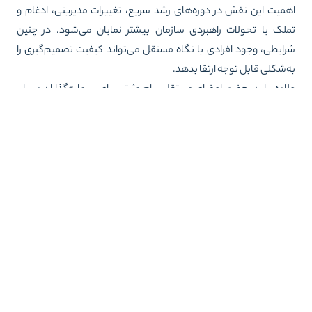
میت این نقش در دوره‌های رشد سریع، تغییرات مدیریتی، ادغام و
لک یا تحولات راهبردی سازمان بیشتر نمایان می‌شود. در چنین
ایطی، وجود افرادی با نگاه مستقل می‌تواند کیفیت تصمیم‌گیری را
‌شکلی قابل توجه ارتقا بدهد.
اوه‌بر این، حضور اعضای مستقل پیام مثبتی برای سرمایه‌گذاران و سایر
‌نفعان ارسال می‌کند. این موضوع نشان می‌دهد که سازمان به
افیت، پاسخ‌گویی و نظارت مؤثر متعهد است.
 بسیاری از شرکت‌های موفق، اعضای مستقل نه‌تنها نقش نظارتی
رند، بلکه به‌عنوان مشاوران راهبردی به توسعه کسب‌وکار کمک
‌کنند.
ناوری چه تأثیری روی حاکمیت شرکتی مدرن
ارد؟
ولات فناوری در سال‌های اخیر، شیوهٔ اجرای حاکمیت شرکتی را تغییر
ده است. امروزه سازمان‌ها می‌توانند از ابزارهای دیجیتال برای
ده‌سازی فرایندهای حاکمیتی، افزایش شفافیت و بهبود همکاری میان