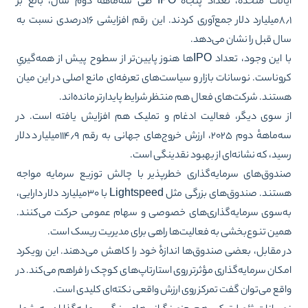
ایالات متحده، تعداد پنجاه IPO طی سه‌ماههٔ دوم سال، بالغ بر
۸٫۱میلیارد دلار جمع‌آوری کردند. این رقم افزایشی ۱۶درصدی نسبت به
ل قبل را نشان می‌دهد.
با این وجود، تعداد IPOها هنوز پایین‌تر از سطوح پیش از همه‌گیریِ
وناست. نوسانات بازار و سیاست‌های تعرفه‌ای مانع اصلی در این میان
تند. شرکت‌های فعال هم منتظر شرایط پایدارتر مانده‌اند.
 سوی دیگر، فعالیت ادغام و تملیک هم افزایش یافته است. در
سه‌ماههٔ دوم ۲۰۲۵، ارزش خروج‌های جهانی به رقم ۱۱۴٫۹میلیارد دلار
ید، که نشانه‌ای از بهبود نقدینگی است.
دوق‌های سرمایه‌گذاری خطرپذیر با چالش توزیع سرمایه مواجه
هستند. صندوق‌های بزرگی مثل Lightspeed با ۳۰میلیارد دلار دارایی،
‌سوی سرمایه‌گذاری‌های خصوصی و سهام عمومی حرکت می‌کنند.
ین تنوع‌بخشی به فعالیت‌ها راهی برای مدیریت ریسک است.
 مقابل، بعضی صندوق‌ها اندازهٔ خود را کاهش می‌دهند. این رویکرد
کان سرمایه‌گذاری مؤثرتر روی استارتاپ‌های کوچک را فراهم می‌کند. در
قع می‌توان گفت تمرکز روی ارزش واقعی نکته‌ای کلیدی است.