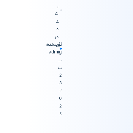
ر
ش
د
ه
در
آگ
نویسنده:
و
admin
س
ت
2
3,
2
0
2
5