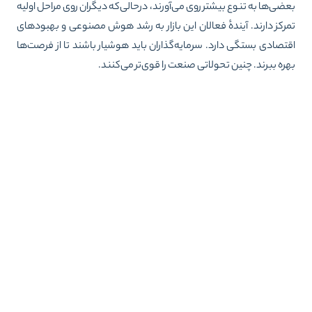
ضی‌ها به تنوع بیشتر روی می‌آورند، درحالی‌که دیگران روی مراحل اولیه
رکز دارند. آیندهٔ فعالان این بازار به رشد هوش مصنوعی و بهبودهای
تصادی بستگی دارد. سرمایه‌گذاران باید هوشیار باشند تا از فرصت‌ها
ره ببرند. چنین تحولاتی صنعت را قوی‌تر می‌کنند.
 ها
,
startups
,
Maxholding
,
Max
,
IPO
,
CRV
,
بازگشت سرماسه
,
بازگشت سرمایه
,
سرمایه گذاری
,
سرمایه گذاری پرخطر، رمزارز
,
سرمایه‌گذاری خصوصی
ُسرمایه‌گذاری خطرپذیر در خاورمیانه
,
سرمایه‌گذاری‌خطرپذیر
,
منتخب
,
هلدینگ مکس