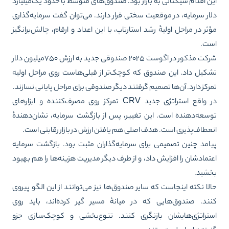
ن اقدام سیگنالی به بازار بود. صندوق‌های متوسط با حدود یک‌میلیارد
ار سرمایه، در موقعیت سختی قرار دارند. می‌توان گفت سرمایه‌گذاری
ثر در مراحل اولیهٔ رشد استارتاپ، با این اعداد و ارقام، چالش‌برانگیز
ست.
شرکت مذکور در اگوست ۲۰۲۵ صندوقی جدید به ارزش ۷۵۰میلیون دلار
کیل داد. این صندوق که کوچک‌تر از قبلی‌هاست روی مراحل اولیه
رکز دارد. آن‌ها تصمیم گرفتند دیگر صندوقی برای مراحل پایانی نسازند.
در واقع استراتژی جدید CRV تمرکز روی مصرف‌کننده و ابزارهای
سعه‌دهنده است. این تغییر، پس از بازگشت سرمایه، نشان‌دهندهٔ
عطاف‌پذیری است. هدف اصلی هم یافتن ارزش در بازار رقابتی است.
امد چنین تصمیمی برای سرمایه‌گذاران مثبت بود. بازگشت سرمایه
تمادشان را افزایش داد، و از طرف دیگر مدیریت هزینه‌ها را هم بهبود
شید.
لا نکته اینجاست که سایر صندوق‌ها نیز می‌توانند از این الگو پیروی
ند. صندوق‌هایی که در میانهٔ مسیر گیر کرده‌اند، باید روی
تراتژی‌هایشان بازنگری کنند. تنوع‌بخشی و کوچک‌سازی جزو