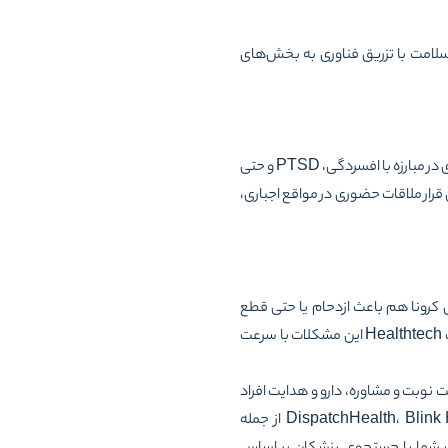
لامت با تزریق فناوری به بخش‌های
سلامت روان یکی از بخش‌های نوظهور مراقبت‌های بهداشتی است که از فناوری بهره زیادی می‌برد. کاربرد واقعیت مجازی در مبارزه با افسردگی، PTSD و حتی
ای قرار ملاقات حضوری در مواقع اجباری،
ل کرونا هم باعث ازدحام یا حتی قطع
دسترسی به مراقبت‌های درمانی می‌شود. از سمتی هزینه درمان هم بار بزرگی بر دوش جامعه و مردم است. اما به لطف Healthtech این مشکلات با سرعت
نوبت و مشاوره، دارو و هدایت افراد
به سمت منابع مناسب هستند. DispatchHealth، Blink Health، Flatiron Health، PatientKeeper 23andMe، uBiome، Zocdoc از جمله