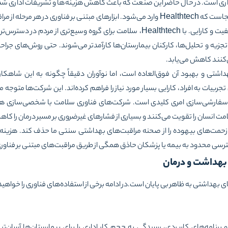
ه یک غول 2 تریلیون دلاری است. در حال حاضر این صنعت که باعث کاهش هزینه‌ها و تشریفات اداری
زمینه‌ای است که قابل تصور است. اینجاست که Healthtech وارد می‌شود. ابزارهای مبتنی بر ف
تا با دو مشکل اصلی مقابله کنند: کیفیت و کارایی. با Healthtech، سلامت برای گروه وس
یه و تحلیل‌ها، کارکنان بیمارستان‌ها کارآمدتر می‌شوند. حتی روش‌های جراح
‌کنند کاهش می‌یابد.
تی و بهبود آن فوق‌العاده است، اما نوآوران دقیقاً چگونه به این شاهکا
ربیات به افراد، کارایی بسیار مورد نیاز را فراهم کرده‌اند. این شرکت‌ها متوجه
 سفارشی‌سازی امری کلیدی است. شرکت‌های فناوری سلامت با شخصی‌سازی همه 
مت انسان را تقویت می‌کنند و بسیاری از فشارهای غیرضروری بر مسیر درمان را ک
را دارد که زحمت‌های بیهوده را از صحنه مراقبت‌های بهداشتی سنتی ما حذف کند. هزین
ترسی محدود به بیمه یا پزشکان حاذق همگی از طریق مراقبت‌های مبتنی بر فناوری 
 بهداشت و درمان
 بهداشتی به ظاهر بی پایان است.در ادامه برخی از استفاده‌های فناوری را خواهید
ا و برنامه‌های کاربردی، رسیدگی به حجم کار اداری را برای بیمارستان‌ها آسان‌ت