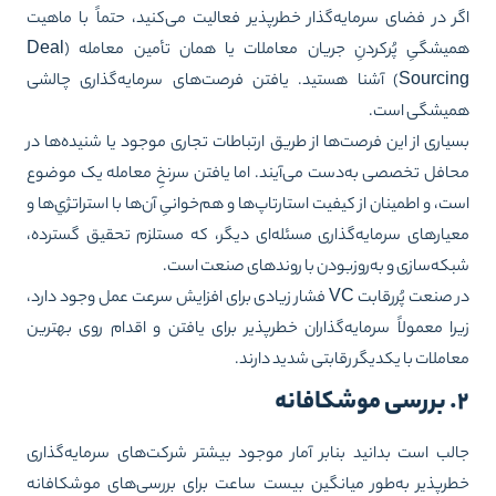
ر در فضای سرمایه‌گذار خطرپذیر فعالیت می‌کنید، حتماً با ماهیت
همیشگیِ پُرکردنِ جریان معاملات یا همان تأمین معامله (Deal
Sourcing) آشنا هستید. یافتن فرصت‌های سرمایه‌گذاری چالشی
میشگی است.
یاری از این فرصت‌ها از طریق ارتباطات تجاری موجود یا شنیده‌ها در
افل تخصصی به‌دست می‌آیند. اما یافتن سرنخِ معامله یک موضوع
ت، و اطمینان از کیفیت استارتاپ‌ها و هم‌خوانیِ آن‌ها با استراتژي‌ها و
یارهای سرمایه‌گذاری مسئله‌ای دیگر، که مستلزم تحقیق گسترده،
که‌سازی و به‌روزبودن با روندهای صنعت است.
در صنعت پُررقابت VC فشار زیادی برای افزایش سرعت عمل وجود دارد،
را معمولاً سرمایه‌گذاران خطرپذیر برای یافتن و اقدام روی بهترین
املات با یکدیگر رقابتی شدید دارند.
فانه
لب است بدانید بنابر آمار موجود بیشتر شرکت‌های سرمایه‌گذاری
رپذیر به‌طور میانگین بیست ساعت برای بررسی‌های موشکافانه