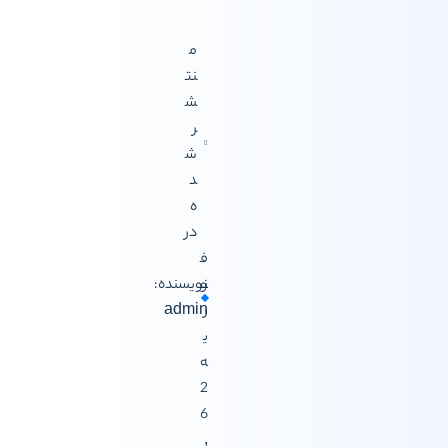
م
نت
ش
ر
ش
د
ه
در
ف
و
نویسنده:
ر
admin
ی
ه
2
6
,