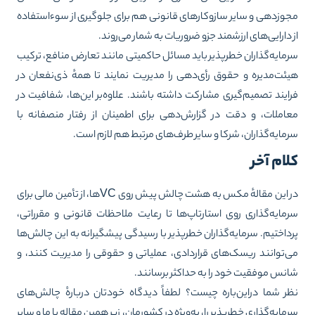
وزدهی و سایر سازوکارهای قانونی هم برای جلوگیری از سوءاستفاده
 دارایی‌های ارزشمند جزو ضروریات به شمار می‌روند.
مایه‌گذاران خطرپذیر باید مسائل حاکمیتی مانند تعارض منافع، ترکیب
ئت‌مدیره و حقوق رأی‌دهی را مدیریت نمایند تا همهٔ ذی‌نفعان در
ایند تصمیم‌گیری مشارکت داشته باشند. علاوه‌بر این‌ها، شفافیت در
املات، و دقت در گزارش‌دهی برای اطمینان از رفتار منصفانه با
مایه‌گذاران، شرکا و سایر طرف‌های مرتبط هم لازم است.
لام آخر
در این مقالهٔ مکس به هشت چالش پیش روی VCها، از تأمین مالی برای
مایه‌گذاری روی استارتاپ‌ها تا رعایت ملاحظات قانونی و مقرراتی،
داختیم. سرمایه‌گذاران خطرپذیر با رسیدگی پیشگیرانه به این چالش‌ها
‌توانند ریسک‌های قراردادی، عملیاتی و حقوقی را مدیریت کنند، و
نس موفقیت خود را به حداکثر برسانند.
ر شما دراین‌باره چیست؟ لطفاً دیدگاه خودتان دربارهٔ چالش‌های
مایه‌گذاری خطرپذیر را، به‌ویژه در کشورمان، زیر همین مقاله با ما و سایر