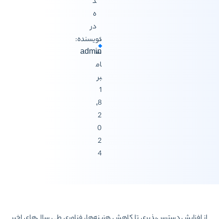
د
ه
در
د
نویسنده:
س
admin
ام
بر
1
8,
2
0
2
4
 افزایش دسترس‌پذیریِ تا کاهش هزینه‌ها، فناوری طی سال‌های اخیر