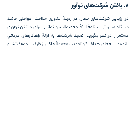
 نوآور
 ارزیابی شرکت‌های فعال در زمینهٔ فناوری سلامت، عواملی مانند
دگاه مدیریتی، برنامهٔ ارائهٔ محصولات، و توانایی برای داشتنِ نوآوری
تمر را در نظر بگیرید. تعهد شرکت‌ها به ارائهٔ راهکارهای درمانیِ
ندمدت به‌جای اهداف کوتاه‌مدت معمولاً حاکی از ظرفیت موفقیتشان
ست.
زشکی
دیل فناوری جدید پزشکی از مرحلهٔ ایده تا استفادهٔ گسترده از آن شامل
د مرحلهٔ پیچیده است، از جمله تحقیق و توسعه، آزمایش‌های بالینی،
ییدیه‌های قانونی و عرضهٔ محصول. هر مرحله به زمان، منابع و
مایش‌هایی فراوان نیاز دارد.
ینده سلامت دیجیتال چگونه خواهد بود؟
اوری‌های دیجیتال درحال تحول‌آفرینی در حوزهٔ سلامت هستند. این