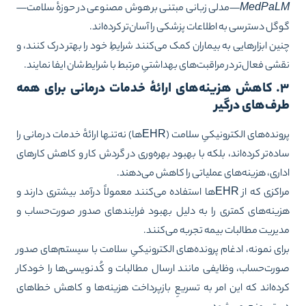
MedPaL
—مدلی زبانی مبتنی بر هوش مصنوعی در حوزهٔ سلامت—
گل دسترسی به اطلاعات پزشکی را آسان‌تر کرده‌اند.
ین ابزارهایی به بیماران کمک می‌کنند شرایطِ خود را بهتر درک کنند، و
شی فعال‌تر در مراقبت‌های بهداشتیِ مرتبط با شرایط‌شان ایفا نمایند.
۳. کاهش هزینه‌های ارائهٔ خدمات درمانی برای همه
رف‌های درگیر
پرونده‌های الکترونیکیِ سلامت (EHRها) نه‌تنها ارائهٔ خدمات درمانی را
ده‌تر کرده‌اند، بلکه با بهبود بهره‌وری در گردش کار و کاهش کارهای
اری، هزینه‌های عملیاتی را کاهش می‌دهند.
مراکزی که از EHRها استفاده می‌کنند معمولاً درآمد بیشتری دارند و
ینه‌های کمتری را به دلیل بهبود فرایندهای صدور صورت‌حساب و
یریت مطالبات بیمه تجربه می‌کنند.
ای نمونه، ادغام پرونده‌های الکترونیکیِ سلامت با سیستم‌های صدور
رت‌حساب، وظایفی مانند ارسال مطالبات و کُدنویسی‌ها را خودکار
ده‌اند که این امر به تسریعِ بازپرداخت هزینه‌ها و کاهش خطاهای