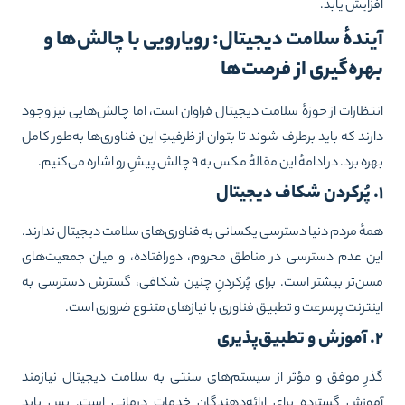
زایش یابد.
یندهٔ سلامت دیجیتال: رویارویی با چالش‌ها و
هره‌گیری از فرصت‌ها
تظارات از حوزهٔ سلامت دیجیتال فراوان است، اما چالش‌هایی نیز وجود
رند که باید برطرف شوند تا بتوان از ظرفیتِ این فناوری‌ها به‌طور کامل
ه برد. در ادامهٔ این مقالهٔ مکس به ۹ چالش پیشِ رو اشاره می‌کنیم.
هٔ مردم دنیا دسترسی یکسانی به فناوری‌های سلامت دیجیتال ندارند.
ن عدم دسترسی در مناطق محروم، دورافتاده، و میان جمعیت‌های
ن‌تر بیشتر است. برای پُرکردنِ چنین شکافی، گسترش دسترسی به
نترنت پرسرعت و تطبیق فناوری با نیازهای متنوع ضروری است.
ری
رِ موفق و مؤثر از سیستم‌های سنتی به سلامت دیجیتال نیازمند
وزش گسترده برای ارائه‌دهندگان خدمات درمانی است. پس باید