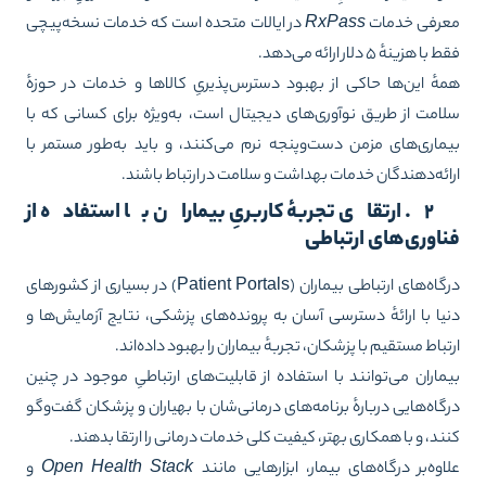
رفی خدمات
RxPass
در ایالات متحده است که خدمات نسخه‌پیچی
با هزینهٔ ۵ دلار ارائه می‌دهد.
هٔ این‌ها حاکی از بهبود دسترس‌پذیریِ کالاها و خدمات در حوزهٔ
امت از طریق نوآوری‌های دیجیتال است، به‌ویژه برای کسانی که با
ماری‌های مزمن دست‌وپنجه نرم می‌کنند، و باید به‌طور مستمر با
ائه‌دهندگان خدمات بهداشت و سلامت در ارتباط باشند.
۲. ارتقای تجربهٔ کاربریِ بیماران با استفاده از
اوری‌های ارتباطی
درگاه‌های ارتباطی بیماران (Patient Portals) در بسیاری از کشورهای
یا با ارائهٔ دسترسی آسان به پرونده‌های پزشکی، نتایج آزمایش‌ها و
تباط مستقیم با پزشکان، تجربهٔ بیماران را بهبود داده‌اند.
ماران می‌توانند با استفاده از قابلیت‌های ارتباطیِ موجود در چنین
گاه‌هایی دربارهٔ برنامه‌های درمانی‌شان با بهیاران و پزشکان گفت‌وگو
ند، و با همکاری بهتر، کیفیت کلی خدمات درمانی را ارتقا بدهند.
اوه‌بر درگاه‌های بیمار، ابزارهایی مانند
Open Health Stack
و