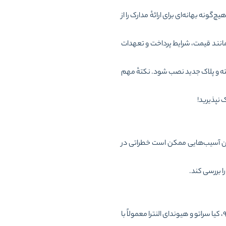
ونه بهانه‌ای برای ارائهٔ مدارک را از
مانند قیمت، شرایط پرداخت و تعهدات
اشته و پلاک جدید نصب شود. نکتهٔ مهم
 نپذیرید!
نین آسیب‌هایی ممکن است خطراتی در
 بررسی کند.
بعضی خودروهای دست‌دوم به‌خاطر محبوبیت بیشتر در بازار، سریع‌تر به فروش می‌رسند. برای نمونه، پژو ۲۰۶، رنو تندر ۹۰، کیا سراتو و هیوندای النترا معمولاً با