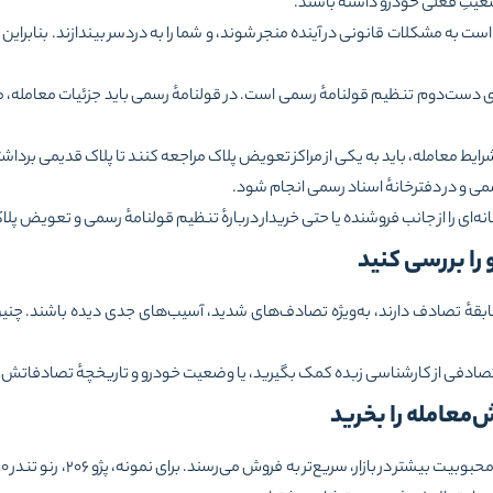
ضعیتِ فعلی خودرو داشته باشند.
ه مشکلات قانونی در آینده منجر شوند، و شما را به دردسر بیندازند. بنابراین هیچ‌گ
وی دست‌دوم تنظیم قولنامهٔ رسمی است. در قولنامهٔ رسمی باید جزئیات معامله، 
 شرایط معامله، باید به یکی از مراکز تعویض پلاک مراجعه کنند تا پلاک قدیمی برد
می و در دفترخانهٔ اسناد رسمی انجام شود.
ه‌ای را از جانب فروشنده یا حتی خریدار دربارهٔ تنظیم قولنامهٔ رسمی و تعویض پلاک
سابقهٔ تصادف دارند، به‌ویژه تصادف‌های شدید، آسیب‌های جدی دیده باشند. چ
ادفی از کارشناسی زبده کمک بگیرید، یا وضعیت خودرو و تاریخچهٔ تصادفاتش را