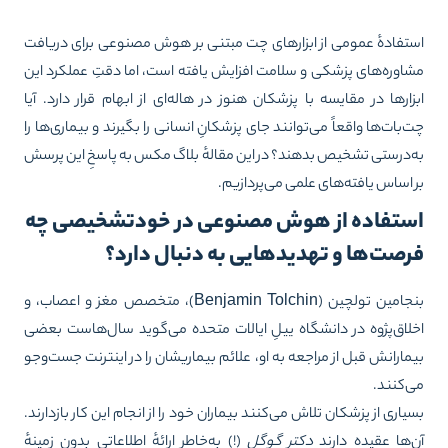
تفادهٔ عمومی از ابزارهای چت مبتنی بر هوش مصنوعی برای دریافت
اوره‌های پزشکی و سلامت افزایش یافته است، اما دقتِ عملکرد این
زارها در مقایسه با پزشکان هنوز در هاله‌ای از ابهام قرار دارد. آیا
‌بات‌ها واقعاً می‌توانند جای پزشکانِ انسانی را بگیرند و بیماری‌ها را
‌درستی تشخیص بدهند؟ در این مقالهٔ بلاگ مکس به پاسخِ این پرسش
 اساس یافته‌های علمی می‌پردازیم.
ستفاده از هوش مصنوعی در خودتشخیصی چه
رصت‌ها و تهدیدهایی به دنبال دارد؟
بنجامین تولچین (Benjamin Tolchin)، متخصص مغز و اعصاب، و
لاق‌پژوه در دانشگاه ییلِ ایالات متحده می‌گوید سال‌هاست بعضی
مارانش قبل از مراجعه به او، علائم بیماریشان را در اینترنت جست‌وجو
‌کنند.
یاری از پزشکان تلاش می‌کنند بیماران خود را از انجام این کار بازدارند.
‌ها عقیده دارند
دکتر گوگل
(!) به‌خاطر ارائهٔ اطلاعاتی بدون زمینهٔ