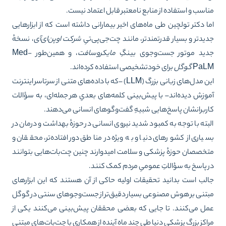
اسب و استفاده از منابع نامعتبر قابل اعتماد نیست.
ا دکتر تولچین طی ماه‌های اخیر بیمارانی داشته است که از ابزارهایی
یدتر و بسیار قدرتمندتر، مانند
چت‌جی‌پی‌تیِ
شرکت اوپن‌ای‌آی
، نسخهٔ
دید
موتور جست‌وجوی بینگِ
مایکروسافت
، و همین‌طور
Med-
PaL
گوگل
برای خودتشخیصی استفاده کرده‌اند.
این مدل‌های زبانی بزرگ (LLM) –که با داده‌های متنی از سرتاسر اینترنت
وزش دیده‌اند– با پیش‌بینی کلمه‌های بعدیِ هر جمله‌ای، به سؤالات
ربرانشان پاسخ‌هایی شبیهِ گفت‌وگوهای انسانی می‌دهند.
بته با توجه به کمبود شدید نیروی انسانی در حوزهٔ بهداشت و درمان در
یاری از کشورهای دنیا و به‌ویژه در مناطق دورافتاده‌تر، محققان و
خصصان حوزهٔ پزشکی و سلامت امیدوارند چنین چت‌بات‌هایی بتوانند
 پاسخ به سؤالاتِ عمومیِ مردم کمک کنند.
لب است بدانید تحقیقات اولیه حاکی از آن هستند که این ابزارهای
تنی بر هوش مصنوعی بسیار دقیق‌تر از جست‌وجوهای سنتی در گوگل
ل می‌کنند. تا جایی که بعضی محققان پیش‌بینی می‌کنند یکی از
اکز بزرگ پزشکیِ دنیا طی چند ماه آینده از همکاری با چت‌بات‌های مبتنی