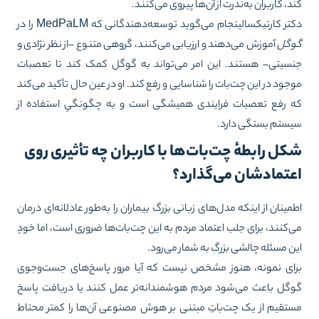
د، کاربران به‌ندرت از آن‌ها پیروی می‌کنند.
تر کارتیکسالینجام می‌گوید توسعه‌دهندگانی که MedPaLM را در
وگل
آموزش می‌دهند و ارزیابی می‌کنند، گروهی متنوع –از نظر نژادی و
سیتی– هستند. این امر می‌تواند به گوگل کمک کند تا تعصبات
جود در این چت‌بات را شناسایی و رفع کند. او در عین حال تأکید می‌کند
 رفع تعصبات فرایندی همیشگی است و به چگونگیِ استفاده از
ستم بستگی دارد.
کل رابطهٔ چت‌بات‌ها با کاربران چه تأثیری روی
عتمادشان می‌گذارد؟
مینان از اینکه مدل‌های زبانی بزرگ بیماران را به‌طور عادلانه‌ای درمان
‌کنند، برای جلب اعتماد مردم به این چت‌بات‌ها ضروری است، اما خودِ
ن مسئله چالشی بزرگ به شمار می‌رود.
ای نمونه، هنوز مشخص نیست که آیا مرور پاسخ‌های جست‌وجوی
گل باعث می‌شود مردم هوشمندانه‌تر عمل کنند یا دریافت پاسخ
تقیم از یک چت‌باتِ مبتنی بر هوش مصنوعی آن‌ها را کمتر محتاط