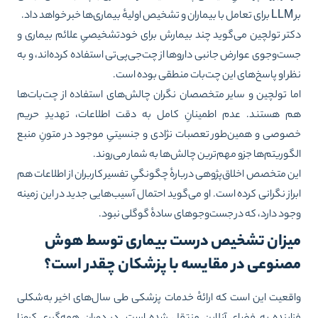
‌ها خبر خواهد داد.
تر تولچین می‌گوید چند بیمارش برای خودتشخیصیِ علائم بیماری و
ت‌وجوی عوارض جانبی داروها از چت‌جی‌پی‌تی استفاده کرده‌اند، و به
ر او پاسخ‌های این چت‌بات منطقی بوده است.
ا تولچین و سایر متخصصان نگران چالش‌های استفاده از چت‌بات‌ها
 هستند. عدم اطمینانِ کامل به دقت اطلاعات، تهدیدِ حریم
وصی و همین‌طور تعصبات نژادی و جنسیتیِ موجود در متونِ منبع
گوریتم‌ها جزو مهم‌ترین چالش‌ها به شمار می‌روند.
ن متخصص اخلاق‌پژوهی دربارهٔ چگونگیِ تفسیر کاربران از اطلاعات هم
راز نگرانی کرده است. او می‌گوید احتمال آسیب‌هایی جدید در این زمینه
ود دارد، که در جست‌وجوهای سادهٔ گوگلی نبود.
یزان تشخیص درست بیماری توسط هوش
صنوعی در مقایسه با پزشکان چقدر است؟
قعیت این است که ارائهٔ خدمات پزشکی طی سال‌های اخیر به‌شکلی