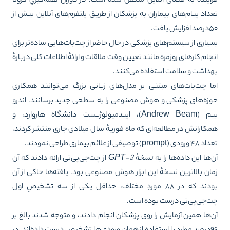
اینده به فضای آنلاین منتقل شده است. در دوران همه‌گیریِ کرونا
داد پیام‌های بیماران به پزشکان از طریق پلتفرم‌های آنلاین
بیش از
زایش یافت
.
یاری از سیستم‌های پزشکی در حال حاضر از چت‌بات‌هایی ساده‌تر برای
جام کارهای روزمره مانند تعیین وقت ملاقات و ارائهٔ اطلاعات کلی دربارهٔ
داشت و سلامت استفاده می‌کنند.
ا چت‌بات‌های مبتنی بر مدل‌های زبانی بزرگ می‌توانند همکاری
زه‌های پزشکی و هوش مصنوعی را به سطحی جدید برسانند. اندرو
بیم (Andrew Beam)، اپیدمیولوژیست دانشگاه هاروارد، و
کارانش در مطالعه‌ای که ماه فوریهٔ سال میلادی جاری منتشر کردند،
 (prompt) توصیفی از علائم بیماری طراحی نمودند.
‌ها این داده‌ها را به
نسخهٔ
GPT-3
از چت‌جی‌پی‌تی ارائه دادند که آن
ان بالاترین نسخهٔ این ابزار هوش مصنوعی بود. یافته‌ها حاکی از آن
ند که در ۸۸ موردِ مختلف،
حداقل یکی از سه تشخیصِ اول
‌جی‌پی‌تی درست بوده است
.
‌ها همین آزمایش را روی پزشکان انجام دادند، و متوجه شدند بالغ بر