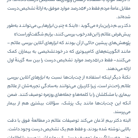
۹۶درصد موارد با استفاده از همان ورودی‌ها تشخیص درست داده‌اند. در
مقابل عامهٔ مردم فقط در ۵۴درصد موارد موفق به ارائهٔ تشخیص درست
ه‌اند.
تر بیم دراین‌باره می‌گوید: «اینکه چنین ابزارهایی می‌توانند به‌طور
ش‌فرض علائم را این‌قدر خوب بررسی کنند، برایم شگفت‌آور است!»
وهش‌های پیشین حاکی از آن بودند که ابزارهای آنلاین بررسی علائم –
نند الگوریتم‌های کامپیوتری که در خودتشخیصی به بیماران کمک
‌کنند–
فقط در ۵۱درصد موارد
تشخیص درست را بین سه گزینهٔ اول
ائه می‌دهند.
تهٔ دیگر اینکه استفاده از چت‌بات‌ها نسبت به
ابزارهای آنلاین بررسی
ائم
راحت‌تر است، زیرا کاربران می‌توانند به‌سادگی تجربه‌شان از علائمِ
ماری یا مشکلشان را با کلمه‌ها و جمله‌های روزمره توصیف کنند. ضمن
که این چت‌بات‌ها مانند یک پزشک، سؤالات بیشتری هم از بیمار
‌پرسند.
بته دکتر بیم اذعان می‌کند توصیفات علائم در مطالعهٔ فوق با دقت
لایی نوشته شده بودند، و فقط هم یک تشخیص درست وجود داشت.