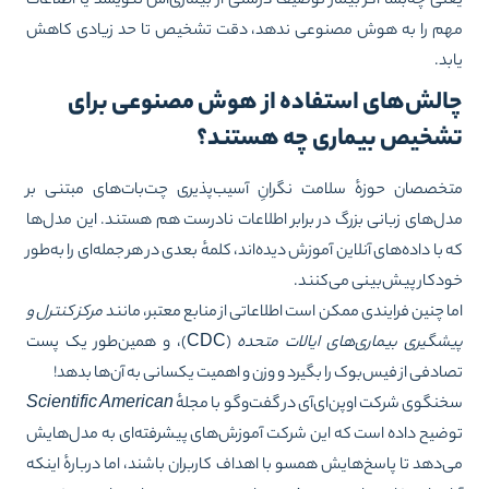
نی چه‌بسا اگر بیمار توصیف درستی از بیماری‌اش ننویسد یا اطلاعات
م را به هوش مصنوعی ندهد، دقت تشخیص تا حد زیادی کاهش
بد.
الش‌های استفاده از هوش مصنوعی برای
شخیص بیماری چه هستند؟
خصصان حوزهٔ سلامت نگرانِ آسیب‌پذیری چت‌بات‌های مبتنی بر
ل‌های زبانی بزرگ در برابر اطلاعات نادرست هم هستند. این مدل‌ها
 با داده‌های آنلاین آموزش دیده‌اند، کلمهٔ بعدی در هر جمله‌ای را به‌طور
دکار پیش‌بینی می‌کنند.
ا چنین فرایندی ممکن است اطلاعاتی از منابع معتبر، مانند
مرکز کنترل و
شگیری بیماری‌های ایالات متحده
(CDC)، و همین‌طور یک پست
ادفی از فیس‌بوک را بگیرد و وزن و اهمیت یکسانی به آن‌ها بدهد!
نگوی شرکت اوپن‌ای‌آی در گفت‌وگو با مجلهٔ
Scientific American
ضیح داده است که این شرکت آموزش‌های پیشرفته‌ای به مدل‌هایش
‌دهد تا پاسخ‌هایش همسو با اهداف کاربران باشند، اما دربارهٔ اینکه