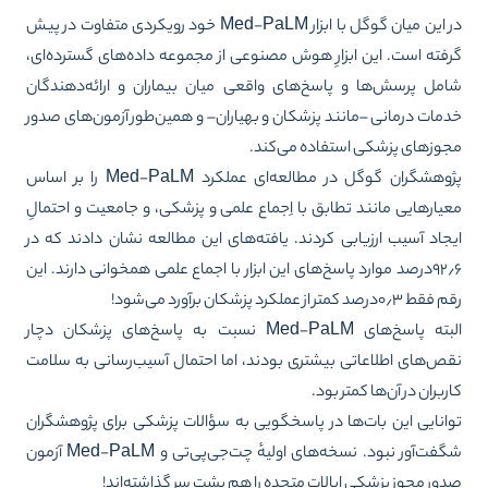
در این میان گوگل با ابزار Med-PaLM خود رویکردی متفاوت در پیش
فته است. این ابزارِ هوش مصنوعی از مجموعه داده‌های گسترده‌ای،
مل پرسش‌ها و پاسخ‌های واقعی میان بیماران و ارائه‌دهندگان
مات درمانی –مانند پزشکان و بهیاران– و همین‌طور آزمون‌های صدور
وزهای پزشکی استفاده می‌کند.
پژوهشگران گوگل در مطالعه‌ای عملکرد Med-PaLM را بر اساس
یارهایی مانند تطابق با اِجماع علمی و پزشکی، و جامعیت و احتمالِ
جاد آسیب ارزیابی کردند. یافته‌های این مطالعه نشان دادند که در
۹۲٫۶درصد موارد پاسخ‌های این ابزار با اجماع علمی همخوانی دارند. این
۰٫۳درصد کمتر از عملکرد پزشکان برآورد می‌شود!
البته پاسخ‌های Med-PaLM نسبت به پاسخ‌های پزشکان دچار
ص‌های اطلاعاتی بیشتری بودند، اما احتمال آسیب‌رسانی به سلامت
ربران در آن‌ها کمتر بود.
انایی این بات‌ها در پاسخگویی به سؤالات پزشکی برای پژوهشگران
فت‌آور نبود. نسخه‌های اولیهٔ چت‌جی‌پی‌تی و Med-PaLM
آزمون
ور مجوز پزشکی ایالات متحده را هم پشت سر گذاشته‌اند
!