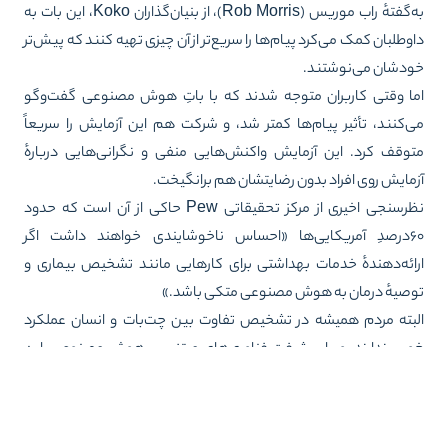
به‌گفتهٔ راب موریس (Rob Morris)، از بنیان‌گذاران Koko، این بات به
وطلبان کمک می‌کرد پیام‌ها را سریع‌تر از آن چیزی تهیه کنند که پیش‌تر
دشان می‌نوشتند.
ا وقتی کاربران متوجه شدند که با باتِ هوش مصنوعی گفت‌وگو
‌کنند، تأثیر پیام‌ها کمتر شد، و شرکت هم این آزمایش را سریعاً
وقف کرد. این آزمایش واکنش‌هایی منفی و نگرانی‌هایی دربارهٔ
مایش روی افراد بدون رضایتشان هم برانگیخت.
سنجی اخیری از مرکز تحقیقاتی Pew حاکی از آن است که
حدود
یکایی‌ها
«احساس ناخوشایندی خواهند داشت اگر
ائه‌دهندهٔ خدمات بهداشتی برای کارهایی مانند تشخیص بیماری و
صیهٔ درمان به هوش مصنوعی متکی باشد.»
بته مردم همیشه در تشخیص تفاوت بین چت‌بات و انسان عملکرد
بی ندارند، و با پیشرفت فناوری‌های مبتنی بر هوش مصنوعی، این
هام بیشتر هم خواهد شد.
 مطالعهٔ دیگری، نوو، سینگ و همکارانشان
آزمون تورینگ پزشکی
طراحی کردند تا بررسی کنند آیا ۴۳۰ شرکت‌کننده در این مطالعه