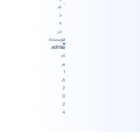
ش
د
ه
در
د
نویسنده:
س
admin
ام
بر
1
6,
2
0
2
4