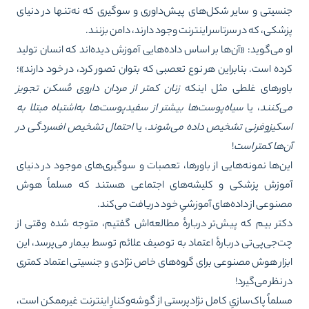
سیتی و سایر شکل‌های پیش‌داوری و سوگیری که نه‌تنها در دنیای
شکی، که در سرتاسر اینترنت وجود دارند، دامن بزنند.
 می‌گوید: «آن‌ها بر اساس داده‌هایی آموزش دیده‌اند که انسان تولید
ده است. بنابراین هر نوع تعصبی که بتوان تصور کرد، در خود دارند»؛
ورهای غلطی مثل اینکه
زنان کمتر از مردان داروی مُسکن تجویز
‌کنند
، یا
سیاه‌پوست‌ها بیشتر از سفیدپوست‌ها به‌اشتباه مبتلا به
کیزوفرنی تشخیص داده می‌شوند
، یا
احتمال تشخیص افسردگی در
‌ها کمتر است
!
ن‌ها نمونه‌هایی از باورها، تعصبات و سوگیری‌های موجود در دنیای
وزش پزشکی و کلیشه‌های اجتماعی هستند که مسلماً هوش
نوعی از داده‌های آموزشیِ خود دریافت می‌کند.
تر بیم که پیش‌تر دربارهٔ مطالعه‌اش گفتیم، متوجه شده وقتی از
‌جی‌پی‌تی دربارهٔ اعتماد به توصیف علائم توسط بیمار می‌پرسد، این
زار هوش مصنوعی برای گروه‌های خاص نژادی و جنسیتی اعتماد کمتری
 نظر می‌گیرد!
لماً پاک‌سازیِ کامل نژادپرستی از گوشه‌وکنارِ اینترنت غیرممکن است،