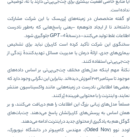
ا منابع خاصی اهمیت بیشتری برای چت‌جی‌پی‌تی دارند یا نه، توضیحی
اده است.
 گفته متخصصان در زمینه‌های پُرریسک با این شرکت مشارکت
شته‌اند تا از ایجاد «توهم» –یعنی پاسخ‌هایی که به‌طور نادرست
لاعات غلط تولید می‌کنند– در
نسخهٔ
GPT-4
جلوگیری شود.
نگوی این شرکت تأکید کرده است کاربران نباید برای تشخیص
ماری‌های جدی، ارائهٔ درمان یا مدیریت مسائل تهدیدکنندهٔ زندگی از
‌جی‌پی‌تی استفاده کنند.
تهٔ مهم اینکه مدل‌های مختلف چت‌جی‌پی‌تی بر اساس داده‌های
موجود تا سپتامبر ۲۰۲۱ آموزش دیده‌اند. بنابراین این نگرانی وجود دارد که
ضی‌ها اطلاعاتی نادرست در زمینه‌هایی مانند واکسیناسیون منتشر
ایند، و اینترنت را با محتوایی فریبنده پُر کنند.
لماً مدل‌های زبانی بزرگ این اطلاعات را هم دریافت می‌کنند، و بر
ان اساس به پرسش‌های کاربرانشان پاسخ می‌دهند. چت‌بات‌های
گل هم به یادگیری از محتوای جدید در اینترنت ادامه می‌دهند.
اودد نوو (Oded Nov)، مهندس کامپیوتر در دانشگاه نیویورک،