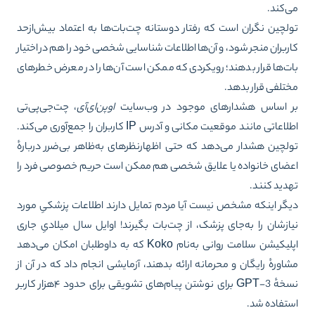
‌کند.
لچین نگران است که رفتار دوستانه چت‌بات‌ها به اعتماد بیش‌ازحد
ربران منجر شود، و آن‌ها اطلاعات شناسایی شخصی خود را هم در اختیار
ت‌ها قرار بدهند؛ رویکردی که ممکن است آن‌ها را در معرض خطرهای
تلفی قرار بدهد.
 اساس هشدارهای موجود در وب‌سایت
اوپن‌ای‌آی
، چت‌جی‌پی‌تی
اطلاعاتی مانند موقعیت مکانی و آدرس IP کاربران را جمع‌آوری می‌کند.
لچین هشدار می‌دهد که حتی اظهارنظرهای به‌ظاهر بی‌ضرر دربارهٔ
ضای خانواده یا علایق شخصی هم ممکن است حریم خصوصی فرد را
دید کنند.
گر اینکه مشخص نیست آیا مردم تمایل دارند اطلاعات پزشکیِ مورد
ازشان را به‌جای پزشک، از چت‌بات بگیرند! اوایل سال میلادیِ جاری
اپلیکیشن سلامت روانی به‌نام Koko که به داوطلبان امکان می‌دهد
اورهٔ رایگان و محرمانه ارائه بدهند، آزمایشی انجام داد که در آن از
نسخهٔ GPT-3 برای نوشتن پیام‌های تشویقی برای حدود ۴هزار کاربر
تفاده شد.