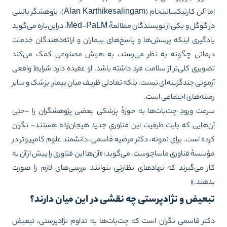
اما آلن کارتیکسالینجام (Alan Karthikesalingam)، پژوهشگر بالینی
در گوگل و یکی از نویسندگان مطالعهٔ Med-PaLM، دراین‌باره می‌گوید
دگیری اینکه پرسش‌ها و پاسخ‌های بیماران و ارائه‌دهندگان خدمات
مانی چگونه به نظر می‌رسند، به هوش مصنوعی کمک می‌کند
ویری کلی‌تر از سلامت فرد داشته باشد. او عقیده دارد شرایط واقعی
مونی چندگزینه‌ای نیست، بلکه تعادلی ظریف میان بیمار، پزشک و سایر
ینه‌های اجتماعی است.
عت ورودِ چت‌بات‌ها به حوزهٔ پزشکی بعضی پژوهشگران را –حتی
‌هایی که بابت ظرفیت این فناوریِ جدید هیجان‌زده هستند– نگران
ده است. برای نمونه، دکتر مرضیه قاسمی، دانشمند علوم کامپیوتر در
سسهٔ فناوری ماساچوست، می‌گوید: «آن‌ها این فناوری را پیش از آن به
ر می‌گیرند که نهادهای نظارتی بتوانند بررسی‌های لازم را صورت
هند.»
بعیض و نژادپرستی چه نقشی در این میان دارند؟
تر قاسمی نگران است که چت‌بات‌ها به تداوم نژادپرستی، تبعیض