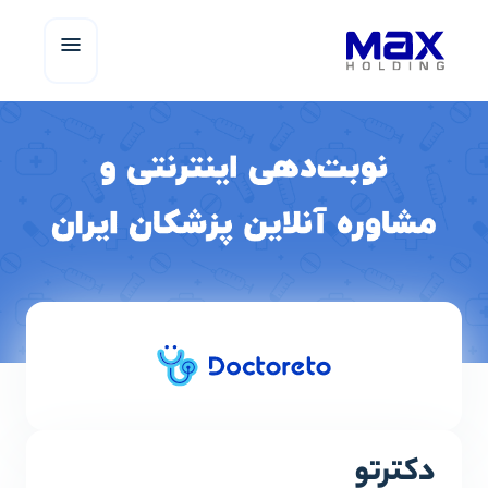
دکترتو