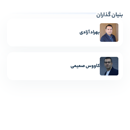
بنیان گذاران
بهراد آزادی
کاووس صمیمی