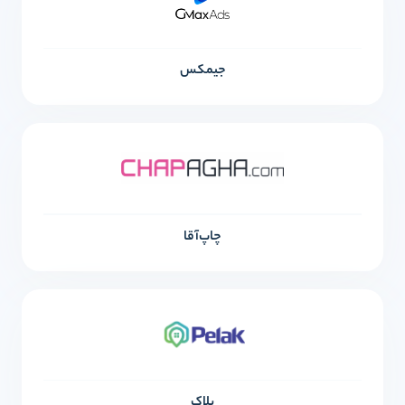
جیمکس
چاپ‌آقا
پلاک